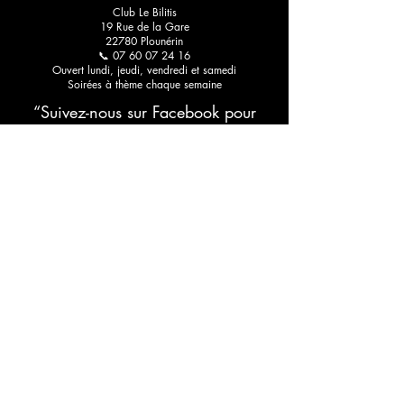
raffinée
Club Le Bilitis
19 Rue de la Gare
22780 Plounérin
📞 07 60 07 24 16
Ouvert lundi, jeudi, vendredi et samedi
Soirées à thème chaque semaine
“Suivez-nous sur Facebook pour
découvrir nos soirées et ambiances en
images.”
RESTEZ CONNECTÉ
Abonnez-vous à notre newsletter •
Ne manquez rien !
E-mail