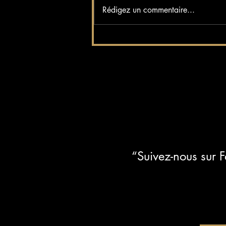
Soirée Bikini au Bilitis : l'été
Rédigez un commentaire...
continue sous le signe de la
convivialité
“Suivez-nous sur 