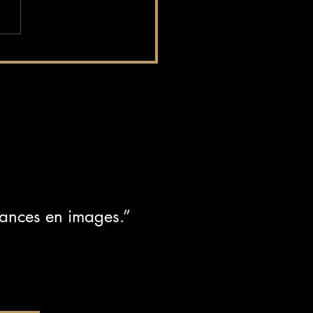
et Paradise : la soirée qui
 votre été au Bilitis
iances en images.”