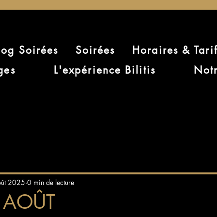
log Soirées
Soirées
Horaires & Tari
ges
L'expérience Bilitis
Notr
oût 2025
0 min de lecture
4 AOÛT