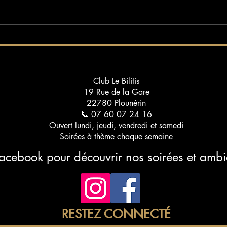
Les meilleurs blogs sur les
Suns
clubs libertins : votre guide
lance
pour une découverte raffinée
Club Le Bilitis
19 Rue de la Gare
22780 Plounérin
📞 07 60 07 24 16
Ouvert lundi, jeudi, vendredi et samedi
Soirées à thème chaque semaine
Facebook pour découvrir nos soirées et amb
RESTEZ CONNECTÉ