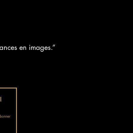
iances en images.”
!
bonner