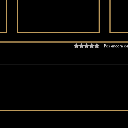
Noté 0 étoile sur 5.
Pas encore de
Les meilleurs blogs sur les
Suns
clubs libertins : votre guide
lance
pour une découverte raffinée