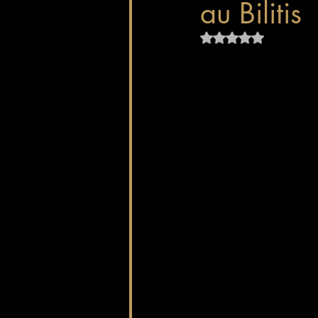
au Bilitis
Noté NaN étoiles su