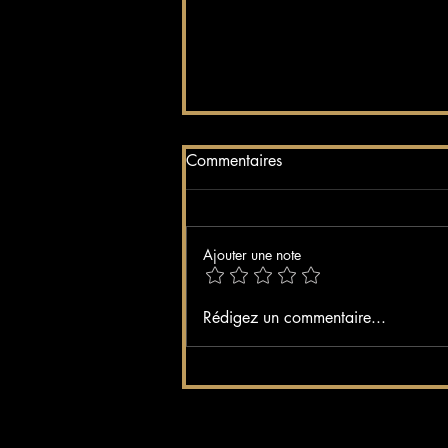
Commentaires
Ajouter une note
Soirée Bikini au Bilitis : l'été
Rédigez un commentaire...
continue sous le signe de la
convivialité