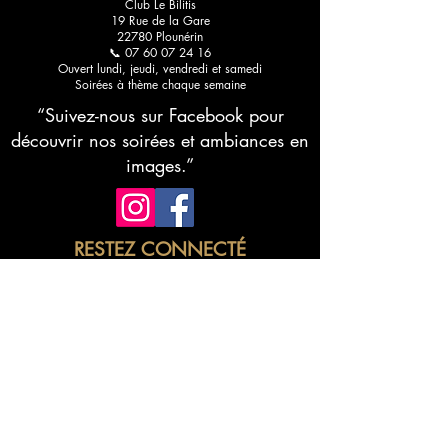
Club Le Bilitis
19 Rue de la Gare
22780 Plounérin
📞 07 60 07 24 16
Ouvert lundi, jeudi, vendredi et samedi
Soirées à thème chaque semaine
“Suivez-nous sur Facebook pour
découvrir nos soirées et ambiances en
images.”
RESTEZ CONNECTÉ
Abonnez-vous à notre newsletter •
Ne manquez rien !
E-mail