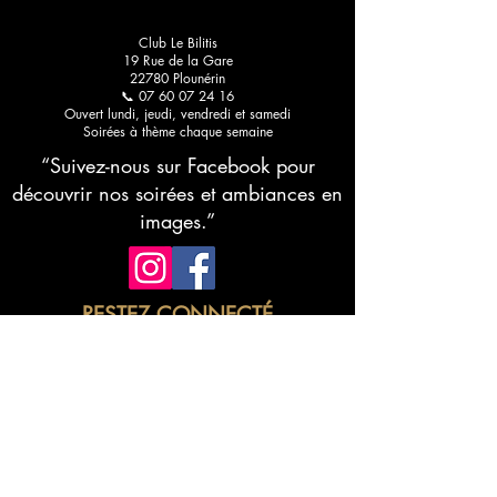
pour une découverte
Bilitis
raffinée
Club Le Bilitis
19 Rue de la Gare
22780 Plounérin
📞 07 60 07 24 16
Ouvert lundi, jeudi, vendredi et samedi
Soirées à thème chaque semaine
“Suivez-nous sur Facebook pour
découvrir nos soirées et ambiances en
images.”
RESTEZ CONNECTÉ
Abonnez-vous à notre newsletter •
Ne manquez rien !
E-mail