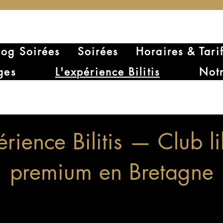
log Soirées
Soirées
Horaires & Tari
ges
L'expérience Bilitis
Notr
érience Bilitis — Club li
premium en Bretagne