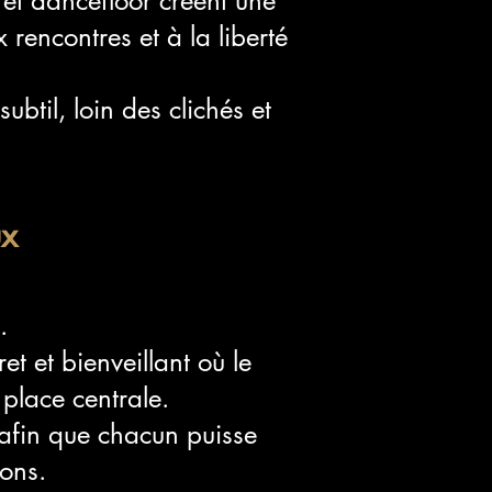
et dancefloor créent une
rencontres et à la liberté
ubtil, loin des clichés et
ux
.
t et bienveillant où le
 place centrale.
 afin que chacun puisse
ions.