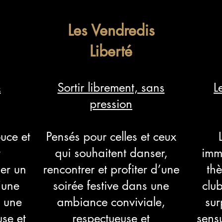
Les Vendredis
Liberté
&
Sortir librement, sans
L
pression
uce et
Pensés pour celles et ceux
r
qui souhaitent danser,
imme
er un
rencontrer et profiter d’une
th
d’une
soirée festive dans une
club
s une
ambiance conviviale,
sur
se et
respectueuse et
sens