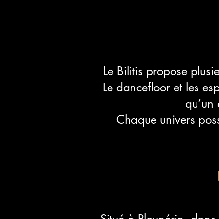
Le Bilitis propose plus
Le dancefloor et les es
qu’un 
Chaque univers poss
Situé à Plounérin, dans l