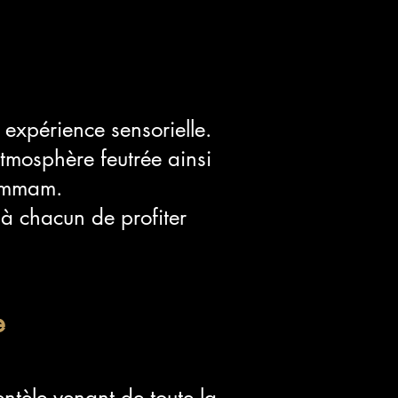
 expérience sensorielle.
atmosphère feutrée ainsi
hammam.
à chacun de profiter
e
ientèle venant de toute la