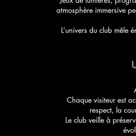
Jeux de lumières, progr
atmosphère immersive pens
L’univers du club mêle én
U
Chaque visiteur est ac
respect, la cou
Le club veille à prése
évol