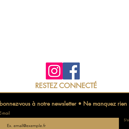
Club Le Bilitis
19 Rue de la Gare
22780 Plounérin
📞 07 60 07 24 16
Ouvert lundi, jeudi, vendredi et samedi
Soirées à thème chaque semaine
Facebook pour découvrir nos soirées et amb
RESTEZ CONNECTÉ
bonnez-vous à notre newsletter • Ne manquez rien 
E-mail
S'a