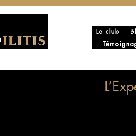
Le club
B
Témoigna
L’Exp