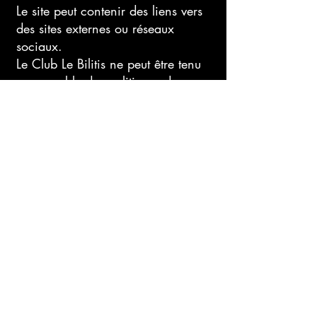
Le site peut contenir des liens vers
des sites externes ou réseaux
sociaux.
Le Club Le Bilitis ne peut être tenu
responsable des politiques de
confidentialité ou du contenu de
ces services tiers.
12. MODIFICATION DE LA
POLITIQUE DE CONFIDENTIALITÉ
Le Club Le Bilitis se réserve le droit
de modifier la présente Politique de
Confidentialité à tout moment afin
de l’adapter aux évolutions légales,
réglementaires ou techniques.
Les utilisateurs sont invités à
consulter régulièrement cette page.
13. CONTACT
Pour toute question relative à la