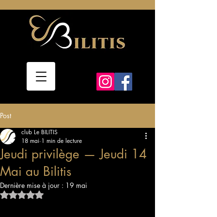
Post
club Le BILITIS
18 mai
1 min de lecture
Jeudi privilège — Jeudi 14
Mai au Bilitis
Dernière mise à jour :
19 mai
Noté NaN étoiles sur 5.