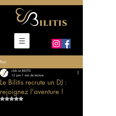
Post
club Le BILITIS
12 juin
1 min de lecture
Le Bilitis recrute un DJ :
rejoignez l'aventure !
Noté NaN étoiles sur 5.