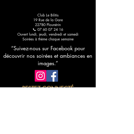
pour une découverte
Bilitis
raffinée
Club Le Bilitis
19 Rue de la Gare
22780 Plounérin
📞 07 60 07 24 16
Ouvert lundi, jeudi, vendredi et samedi
Soirées à thème chaque semaine
“Suivez-nous sur Facebook pour
découvrir nos soirées et ambiances en
images.”
RESTEZ CONNECTÉ
Abonnez-vous à notre newsletter •
Ne manquez rien !
E-mail