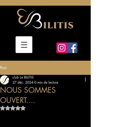
Post
club Le BILITIS
27 déc. 2024
0 min de lecture
NOUS SOMMES
OUVERT....
Noté NaN étoiles sur 5.