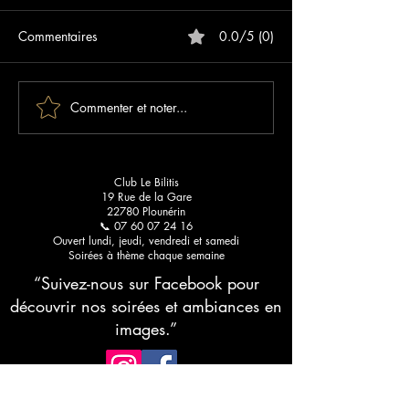
Commentaires
0.0/5 (0)
Commenter et noter...
Les meilleurs blogs sur les
Sunset Paradise :
clubs libertins : votre guide
qui lance votre é
pour une découverte
Bilitis
raffinée
Club Le Bilitis
19 Rue de la Gare
22780 Plounérin
📞 07 60 07 24 16
Ouvert lundi, jeudi, vendredi et samedi
Soirées à thème chaque semaine
“Suivez-nous sur Facebook pour
découvrir nos soirées et ambiances en
images.”
RESTEZ CONNECTÉ