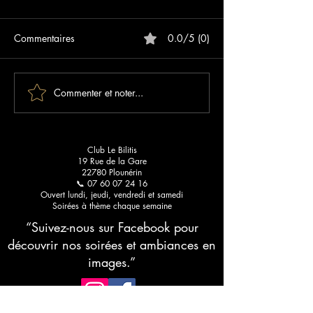
Commentaires
0.0/5 (0)
Commenter et noter...
Les meilleurs blogs sur les
Sunset Paradise :
clubs libertins : votre guide
qui lance votre é
pour une découverte
Bilitis
raffinée
Club Le Bilitis
19 Rue de la Gare
22780 Plounérin
📞 07 60 07 24 16
Ouvert lundi, jeudi, vendredi et samedi
Soirées à thème chaque semaine
“Suivez-nous sur Facebook pour
découvrir nos soirées et ambiances en
images.”