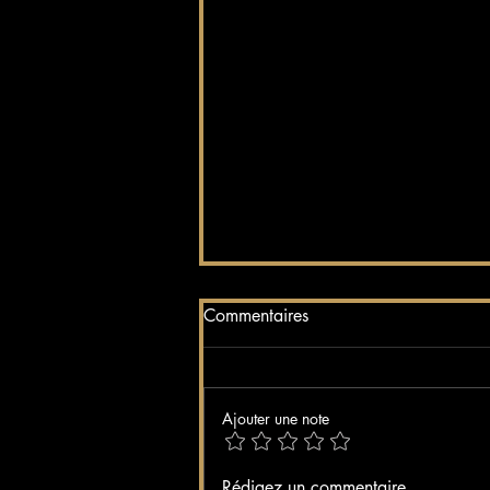
Commentaires
Ajouter une note
Soirée Bikini au Bilitis : l'été
Rédigez un commentaire...