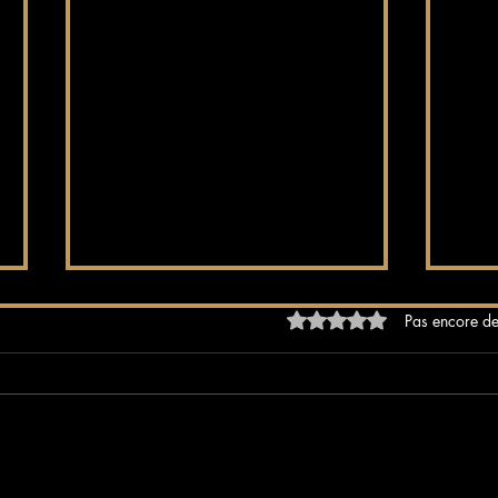
Noté 0 étoile sur 5.
Pas encore de
Les meilleurs blogs sur les
Suns