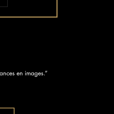
 votre été au Bilitis
iances en images.”