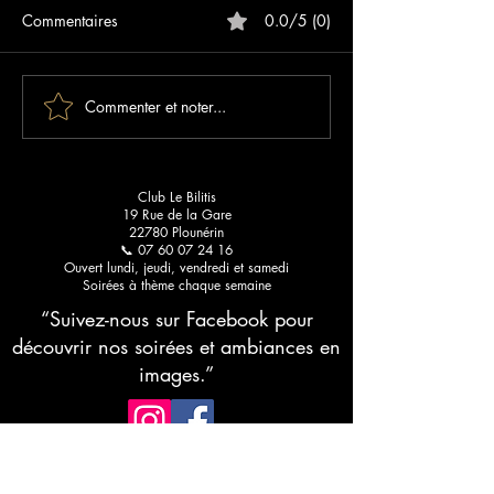
Commentaires
0.0/5 (0)
Commenter et noter...
Les meilleurs blogs sur les
Sunset Paradise :
clubs libertins : votre guide
qui lance votre é
pour une découverte
Bilitis
raffinée
Club Le Bilitis
19 Rue de la Gare
22780 Plounérin
📞 07 60 07 24 16
Ouvert lundi, jeudi, vendredi et samedi
Soirées à thème chaque semaine
“Suivez-nous sur Facebook pour
découvrir nos soirées et ambiances en
images.”
RESTEZ CONNECTÉ