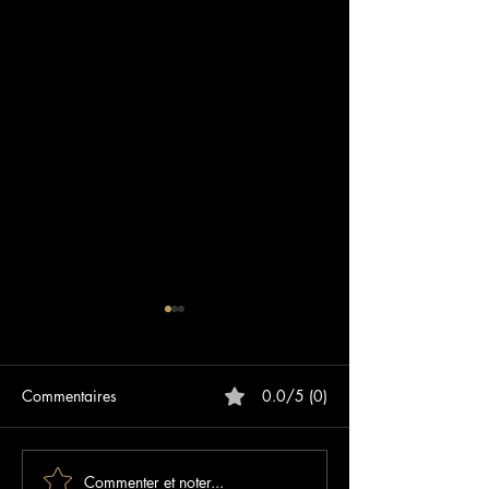
Commentaires
0.0/5 (0)
Commenter et noter...
Les meilleurs blogs sur les
Sunset Paradise :