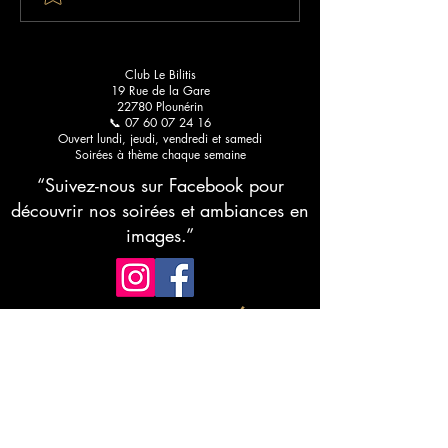
clubs libertins : votre guide
qui lance votre é
pour une découverte
Bilitis
raffinée
Club Le Bilitis
19 Rue de la Gare
22780 Plounérin
📞 07 60 07 24 16
Ouvert lundi, jeudi, vendredi et samedi
Soirées à thème chaque semaine
“Suivez-nous sur Facebook pour
découvrir nos soirées et ambiances en
images.”
RESTEZ CONNECTÉ
Abonnez-vous à notre newsletter •
Ne manquez rien !
E-mail