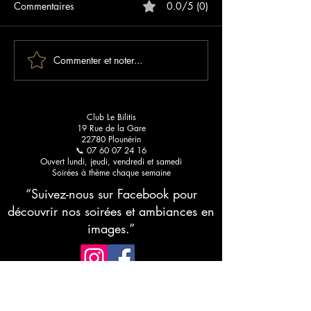
Commentaires
0.0/5 (0)
Commenter et noter...
Les meilleurs blogs sur les
Sunset Paradise :
clubs libertins : votre guide
qui lance votre é
pour une découverte
Bilitis
raffinée
Club Le Bilitis
19 Rue de la Gare
22780 Plounérin
📞 07 60 07 24 16
Ouvert lundi, jeudi, vendredi et samedi
Soirées à thème chaque semaine
“Suivez-nous sur Facebook pour
découvrir nos soirées et ambiances en
images.”
RESTEZ CONNECTÉ