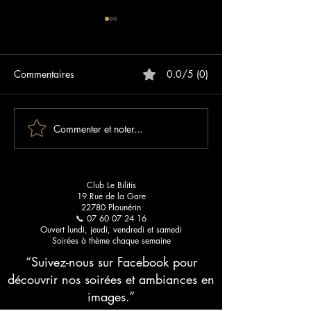
Commentaires
0.0/5 (0)
Commenter et noter...
Les meilleurs blogs sur les
Sunset Paradise :
clubs libertins : votre guide
qui lance votre é
pour une découverte
Bilitis
raffinée
Club Le Bilitis
19 Rue de la Gare
22780 Plounérin
📞 07 60 07 24 16
Ouvert lundi, jeudi, vendredi et samedi
Soirées à thème chaque semaine
“Suivez-nous sur Facebook pour
découvrir nos soirées et ambiances en
images.”