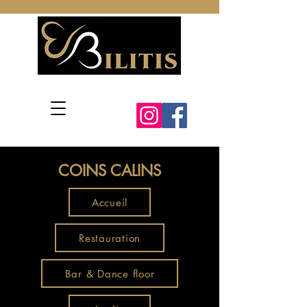
COINS CALINS
Accueil
Restauration
Bar & Dance floor