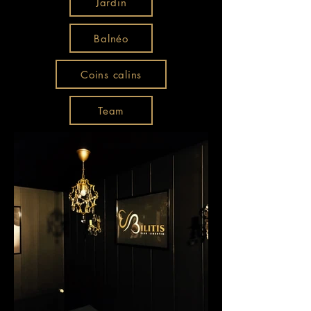
Jardin
Balnéo
Coins calins
Team